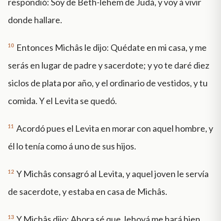
respondió: Soy de Beth-lehem de Judá, y voy á vivir
donde hallare.
10
Entonces Michâs le dijo: Quédate en mi casa, y me
serás en lugar de padre y sacerdote; y yo te daré diez
siclos de plata por año, y el ordinario de vestidos, y tu
comida. Y el Levita se quedó.
11
Acordó pues el Levita en morar con aquel hombre, y
él lo tenía como á uno de sus hijos.
12
Y Michâs consagró al Levita, y aquel joven le servía
de sacerdote, y estaba en casa de Michâs.
13
Y Michâs dijo: Ahora sé que Jehová me hará bien,