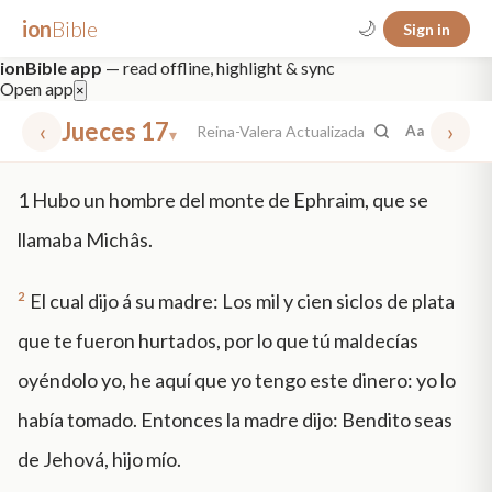
ion
Bible
🌙
Sign in
ionBible app
— read offline, highlight & sync
Open app
×
‹
Jueces 17
›
Reina-Valera Actualizada
Aa
▾
✕
1
Hubo un hombre del monte de Ephraim, que se
mt 5
nt faith
"peace that passeth"
grace -law
llamaba Michâs.
2
El cual dijo á su madre: Los mil y cien siclos de plata
que te fueron hurtados, por lo que tú maldecías
oyéndolo yo, he aquí que yo tengo este dinero: yo lo
había tomado. Entonces la madre dijo: Bendito seas
de Jehová, hijo mío.