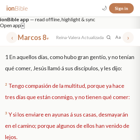
ion
Bible
🌙
Sign in
ionBible app
— read offline, highlight & sync
Open app
×
‹
Marcos 8
›
Reina-Valera Actualizada
Aa
▾
✕
1
En aquellos días, como hubo gran gentío, y no tenían
mt 5
nt faith
"peace that passeth"
grace -law
qué comer, Jesús llamó á sus discípulos, y les dijo:
2
Tengo compasión de la multitud, porque ya hace
tres días que están conmigo, y no tienen qué comer:
3
Y si los enviare en ayunas á sus casas, desmayarán
en el camino; porque algunos de ellos han venido de
lejos.