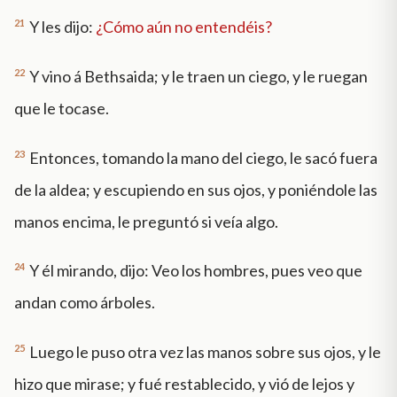
21
Y les dijo:
¿Cómo aún no entendéis?
22
Y vino á Bethsaida; y le traen un ciego, y le ruegan
que le tocase.
23
Entonces, tomando la mano del ciego, le sacó fuera
de la aldea; y escupiendo en sus ojos, y poniéndole las
manos encima, le preguntó si veía algo.
24
Y él mirando, dijo: Veo los hombres, pues veo que
andan como árboles.
25
Luego le puso otra vez las manos sobre sus ojos, y le
hizo que mirase; y fué restablecido, y vió de lejos y