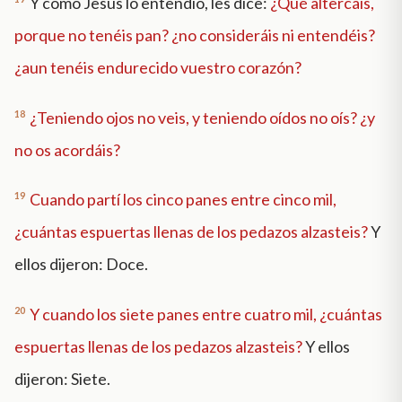
Y como Jesús lo entendió, les dice:
¿Qué altercáis,
porque no tenéis pan? ¿no consideráis ni entendéis?
¿aun tenéis endurecido vuestro corazón?
18
¿Teniendo ojos no veis, y teniendo oídos no oís? ¿y
no os acordáis?
19
Cuando partí los cinco panes entre cinco mil,
¿cuántas espuertas llenas de los pedazos alzasteis?
Y
ellos dijeron: Doce.
20
Y cuando los siete panes entre cuatro mil, ¿cuántas
espuertas llenas de los pedazos alzasteis?
Y ellos
dijeron: Siete.