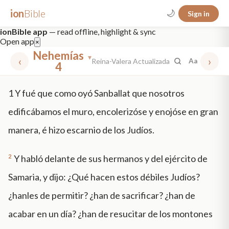
ion
Bible
🌙
Sign in
ionBible app
— read offline, highlight & sync
Open app
×
Nehemías
▾
‹
›
Reina-Valera Actualizada
Aa
4
✕
1
Y fué que como oyó Sanballat que nosotros
mt 5
nt faith
"peace that passeth"
grace -law
edificábamos el muro, encolerizóse y enojóse en gran
manera, é hizo escarnio de los Judíos.
2
Y habló delante de sus hermanos y del ejército de
Samaria, y dijo: ¿Qué hacen estos débiles Judíos?
¿hanles de permitir? ¿han de sacrificar? ¿han de
acabar en un día? ¿han de resucitar de los montones