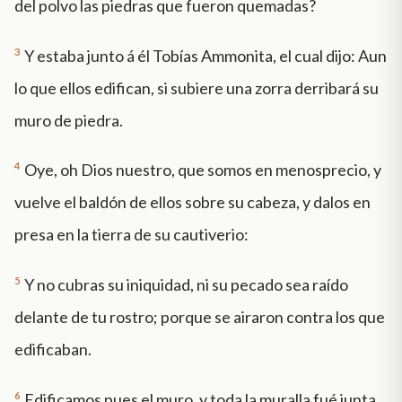
del polvo las piedras que fueron quemadas?
3
Y estaba junto á él Tobías Ammonita, el cual dijo: Aun
lo que ellos edifican, si subiere una zorra derribará su
muro de piedra.
4
Oye, oh Dios nuestro, que somos en menosprecio, y
vuelve el baldón de ellos sobre su cabeza, y dalos en
presa en la tierra de su cautiverio:
5
Y no cubras su iniquidad, ni su pecado sea raído
delante de tu rostro; porque se airaron contra los que
edificaban.
6
Edificamos pues el muro, y toda la muralla fué junta