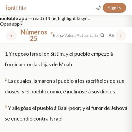
ion
Bible
🌙
Sign in
ionBible app
— read offline, highlight & sync
Open app
×
Números
▾
‹
›
Reina-Valera Actualizada
Aa
25
✕
1
Y reposo Israel en Sittim, y el pueblo empezó á
mt 5
nt faith
"peace that passeth"
grace -law
fornicar con las hijas de Moab:
2
Las cuales llamaron al pueblo á los sacrificios de sus
dioses: y el pueblo comió, é inclinóse á sus dioses.
3
Y allegóse el pueblo á Baal-peor; y el furor de Jehová
se encendió contra Israel.