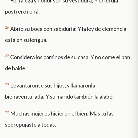
Fortaleza y honor son su vestidura; Y en el día
postrero reirá.
26
Abrió su boca con sabiduría: Y la ley de clemencia
está en su lengua.
27
Considera los caminos de su casa, Y no come el pan
de balde.
28
Levantáronse sus hijos, y llamáronla
bienaventurada; Y su marido también la alabó.
29
Muchas mujeres hicieron el bien; Mas tú las
sobrepujaste á todas.