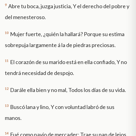
9
Abre tu boca, juzga justicia, Y el derecho del pobre y
del menesteroso.
10
Mujer fuerte, ¿quién la hallará? Porque su estima
sobrepuja largamente á la de piedras preciosas.
11
El corazón de su marido está en ella confiado, Y no
tendrá necesidad de despojo.
12
Darále ella bien y no mal, Todos los días de su vida.
13
Buscó lana y lino, Y con voluntad labró de sus
manos.
14
Fué como navío de mercader: Trae su pan de lejos.