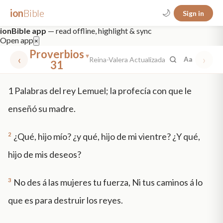
ion
Bible
🌙
Sign in
ionBible app
— read offline, highlight & sync
Open app
×
Proverbios
▾
‹
›
Reina-Valera Actualizada
Aa
31
✕
1
Palabras del rey Lemuel; la profecía con que le
mt 5
nt faith
"peace that passeth"
grace -law
enseñó su madre.
2
¿Qué, hijo mío? ¿y qué, hijo de mi vientre? ¿Y qué,
hijo de mis deseos?
3
No des á las mujeres tu fuerza, Ni tus caminos á lo
que es para destruir los reyes.