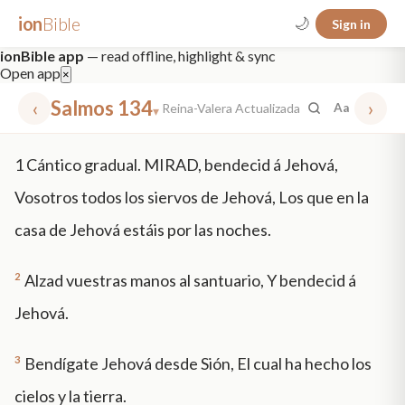
ion
Bible
🌙
Sign in
ionBible app
— read offline, highlight & sync
Open app
×
‹
Salmos 134
›
Reina-Valera Actualizada
Aa
▾
✕
1
Cántico gradual. MIRAD, bendecid á Jehová,
mt 5
nt faith
"peace that passeth"
grace -law
Vosotros todos los siervos de Jehová, Los que en la
casa de Jehová estáis por las noches.
2
Alzad vuestras manos al santuario, Y bendecid á
Jehová.
3
Bendígate Jehová desde Sión, El cual ha hecho los
cielos y la tierra.