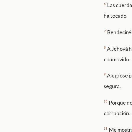
6
Las cuerda
ha tocado.
7
Bendeciré 
8
A Jehová h
conmovido.
9
Alegróse p
segura.
10
Porque no 
corrupción.
11
Me mostrar