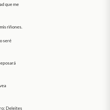
dad que me
mis riñones.
o seré
 reposará
 vea
ro; Deleites