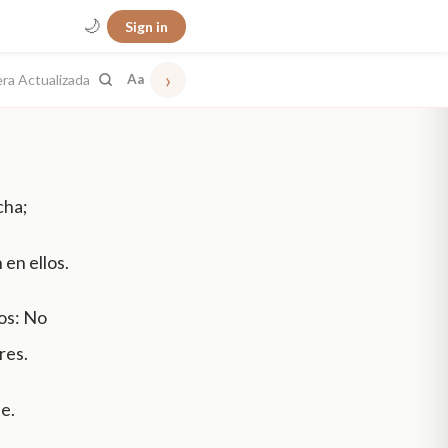
🌙
Sign in
›
era Actualizada
Aa
cha;
 en ellos.
ios: No
res.
e.