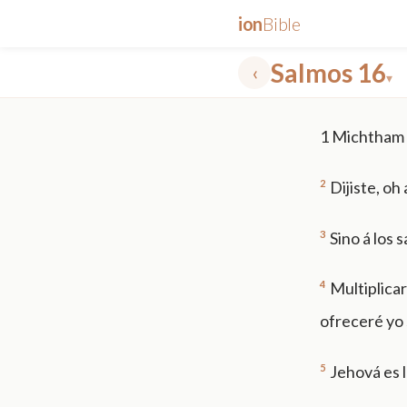
ion
Bible
Salmos 16
‹
▾
✕
1
Michtham 
mt 5
nt faith
"peace that passeth"
grace -law
2
Dijiste, oh
3
Sino á los s
4
Multiplicar
ofreceré yo 
5
Jehová es l