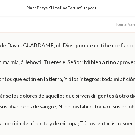
Plans
Prayer
Timeline
Forum
Support
Reina-Val
de David. GUARDAME, oh Dios, porque en ti he confiado.
 alma mía, á Jehová: Tú eres el Señor: Mi bien á ti no aprove
antos que están en la tierra, Y á los íntegros: toda mi afición
ánse los dolores de aquellos que sirven diligentes á otro d
sus libaciones de sangre, Ni en mis labios tomaré sus nomb
a porción de mi parte y de mi copa; Tú sustentarás mi suert