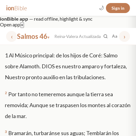
ion
Bible
🌙
Sign in
ionBible app
— read offline, highlight & sync
Open app
×
‹
Salmos 46
›
Reina-Valera Actualizada
Aa
▾
✕
1
Al Músico principal: de los hijos de Coré: Salmo
mt 5
nt faith
"peace that passeth"
grace -law
sobre Alamoth. DIOS es nuestro amparo y fortaleza,
Nuestro pronto auxilio en las tribulaciones.
2
Por tanto no temeremos aunque la tierra sea
removida; Aunque se traspasen los montes al corazón
de la mar.
3
Bramarán, turbaránse sus aguas; Temblarán los