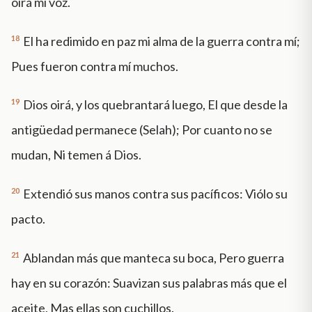
oirá mi voz.
18
El ha redimido en paz mi alma de la guerra contra mí;
Pues fueron contra mí muchos.
19
Dios oirá, y los quebrantará luego, El que desde la
antigüedad permanece (Selah); Por cuanto no se
mudan, Ni temen á Dios.
20
Extendió sus manos contra sus pacíficos: Viólo su
pacto.
21
Ablandan más que manteca su boca, Pero guerra
hay en su corazón: Suavizan sus palabras más que el
aceite, Mas ellas son cuchillos.