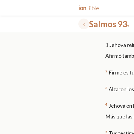
ion
Bible
Salmos 93
‹
▾
✕
1
Jehova rei
mt 5
nt faith
"peace that passeth"
grace -law
Afirmó tamb
2
Firme es t
3
Alzaron los
4
Jehová en 
Más que las 
5
Tus testim