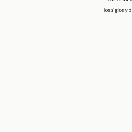
los siglos y 
×
Choose a Book