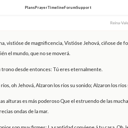
Plans
Prayer
Timeline
Forum
Support
Reina-Val
na, vistióse de magnificencia, Vistióse Jehová, ciñose de fo
ién el mundo, que no se moverá.
u trono desde entonces: Tú eres eternalmente.
 ríos, oh Jehová, Alzaron los ríos su sonido; Alzaron los ríos
las alturas es más poderoso Que el estruendo de las mucha
recias ondas de la mar.
onios son muy firmes: La santidad conviene á tu casa, Oh J