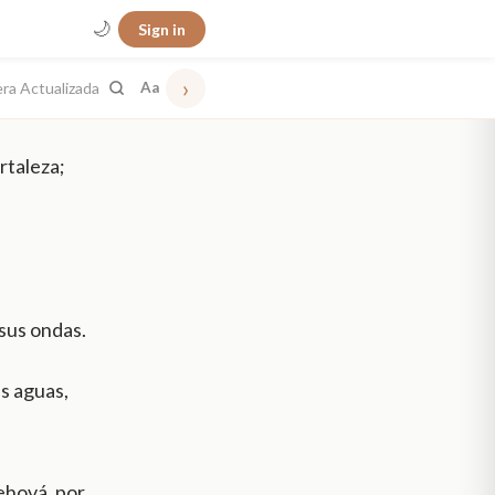
🌙
Sign in
›
era Actualizada
Aa
rtaleza;
 sus ondas.
s aguas,
ehová, por