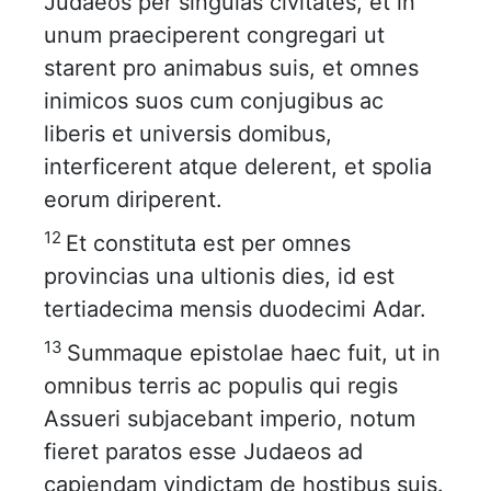
Judaeos per singulas civitates, et in
unum praeciperent congregari ut
starent pro animabus suis, et omnes
inimicos suos cum conjugibus ac
liberis et universis domibus,
interficerent atque delerent, et spolia
eorum diriperent.
12
Et constituta est per omnes
provincias una ultionis dies, id est
tertiadecima mensis duodecimi Adar.
13
Summaque epistolae haec fuit, ut in
omnibus terris ac populis qui regis
Assueri subjacebant imperio, notum
fieret paratos esse Judaeos ad
capiendam vindictam de hostibus suis.