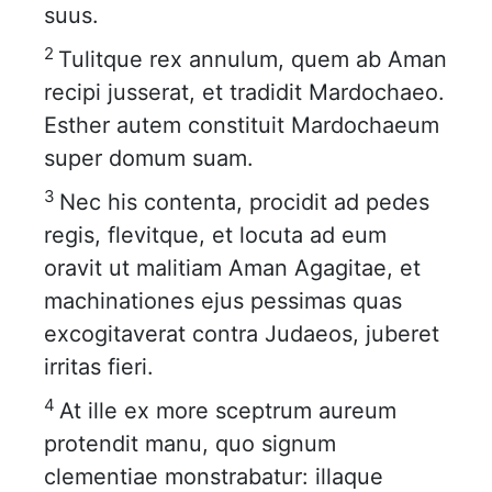
suus.
2
Tulitque rex annulum, quem ab Aman
recipi jusserat, et tradidit Mardochaeo.
Esther autem constituit Mardochaeum
super domum suam.
3
Nec his contenta, procidit ad pedes
regis, flevitque, et locuta ad eum
oravit ut malitiam Aman Agagitae, et
machinationes ejus pessimas quas
excogitaverat contra Judaeos, juberet
irritas fieri.
4
At ille ex more sceptrum aureum
protendit manu, quo signum
clementiae monstrabatur: illaque