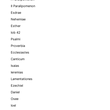
II Paralipomenon
Esdrae
Nehemiae
Esther
Iob 42
Psalmi
Proverbia
Ecclesiastes
Canticum
Isaias
Ieremias
Lamentationes
Ezechiel
Daniel
Osee
Ioel