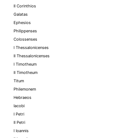
II Corinthios
Galatas
Ephesios
Philippenses
Colossenses
I Thessalonicenses
II Thessalonicenses
I Timotheum
II Timotheum
Titum
Philemonem
Hebraeos
Iacobi
I Petri
II Petri
I Ioannis