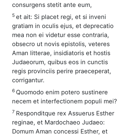
consurgens stetit ante eum,
5
et ait: Si placet regi, et si inveni
gratiam in oculis ejus, et deprecatio
mea non ei videtur esse contraria,
obsecro ut novis epistolis, veteres
Aman litterae, insidiatoris et hostis
Judaeorum, quibus eos in cunctis
regis provinciis perire praeceperat,
corrigantur.
6
Quomodo enim potero sustinere
necem et interfectionem populi mei?
7
Responditque rex Assuerus Esther
reginae, et Mardochaeo Judaeo:
Domum Aman concessi Esther, et