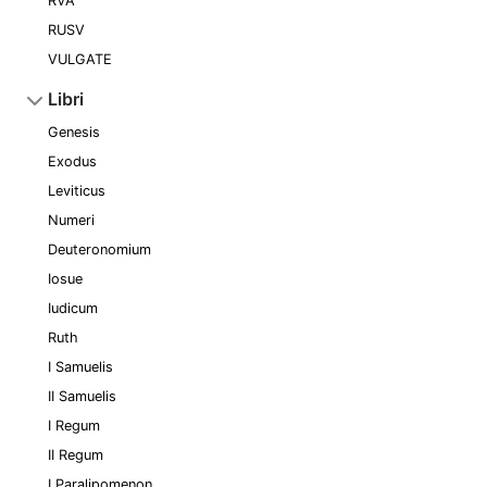
RVA
RUSV
VULGATE
Libri
Genesis
Exodus
Leviticus
Numeri
Deuteronomium
Iosue
Iudicum
Ruth
I Samuelis
II Samuelis
I Regum
II Regum
I Paralipomenon