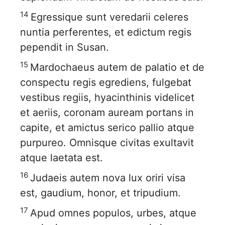
14
Egressique sunt veredarii celeres
nuntia perferentes, et edictum regis
pependit in Susan.
15
Mardochaeus autem de palatio et de
conspectu regis egrediens, fulgebat
vestibus regiis, hyacinthinis videlicet
et aeriis, coronam auream portans in
capite, et amictus serico pallio atque
purpureo. Omnisque civitas exultavit
atque laetata est.
16
Judaeis autem nova lux oriri visa
est, gaudium, honor, et tripudium.
17
Apud omnes populos, urbes, atque