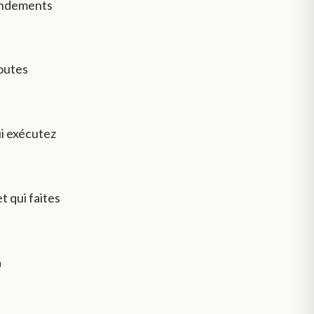
mandements
toutes
ui exécutez
t qui faites
a