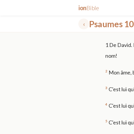
ion
Bible
Psaumes 10
‹
✕
1
De David. 
mt 5
nt faith
"peace that passeth"
grace -law
nom!
2
Mon âme, bé
3
C'est lui q
4
C'est lui q
5
C'est lui qu