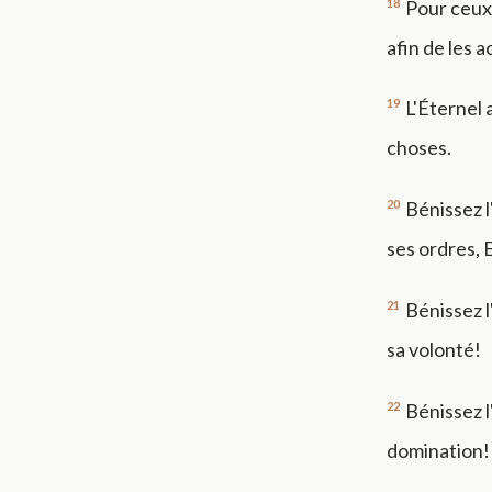
18
Pour ceux
afin de les a
19
L'Éternel 
choses.
20
Bénissez l
ses ordres, E
21
Bénissez l
sa volonté!
22
Bénissez l
domination! 