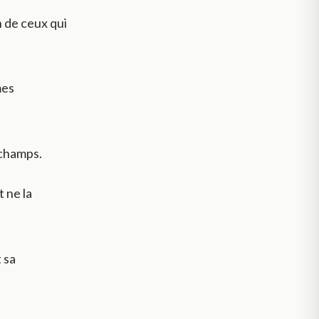
 de ceux qui
mes
 champs.
t ne la
 sa