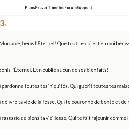
Plans
Prayer
Timeline
Forum
Support
3
▾
Mon âme, bénis l'Éternel! Que tout ce qui est en moi bénis
nis l'Éternel, Et n'oublie aucun de ses bienfaits!
ui pardonne toutes tes iniquités, Qui guérit toutes tes mala
ui délivre ta vie de la fosse, Qui te couronne de bonté et de
i rassasie de biens ta vieillesse, Qui te fait rajeunir comme l'