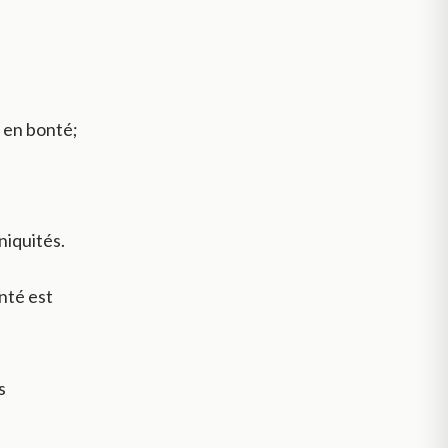
e en bonté;
niquités.
nté est
s