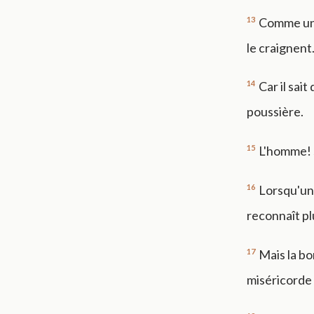
13
Comme un 
le craignent
14
Car il sai
poussière.
15
L'homme! s
16
Lorsqu'un v
reconnaît pl
17
Mais la bo
miséricorde 