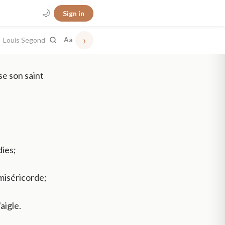
🌙
Sign in
›
Louis Segond
Aa
se son saint
dies;
 miséricorde;
aigle.