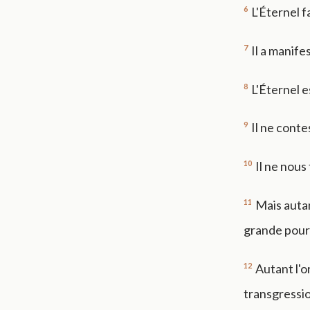
6
L'Éternel fa
7
Il a manife
8
L'Éternel e
9
Il ne conte
10
Il ne nous
11
Mais autan
grande pour 
12
Autant l'o
transgressio