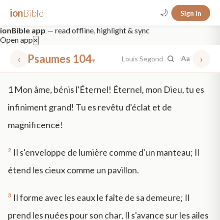
ion
Bible
🌙
Sign in
ionBible app
— read offline, highlight & sync
Open app
×
‹
Psaumes 104
›
Louis Segond
Aa
▾
✕
1
Mon âme, bénis l'Éternel! Éternel, mon Dieu, tu es
mt 5
nt faith
"peace that passeth"
grace -law
infiniment grand! Tu es revêtu d'éclat et de
magnificence!
2
Il s'enveloppe de lumière comme d'un manteau; Il
étend les cieux comme un pavillon.
3
Il forme avec les eaux le faîte de sa demeure; Il
prend les nuées pour son char, Il s'avance sur les ailes