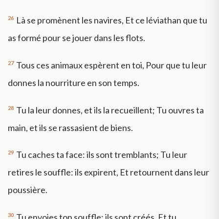
26
Là se promènent les navires, Et ce léviathan que tu
as formé pour se jouer dans les flots.
27
Tous ces animaux espèrent en toi, Pour que tu leur
donnes la nourriture en son temps.
28
Tu la leur donnes, et ils la recueillent; Tu ouvres ta
main, et ils se rassasient de biens.
29
Tu caches ta face: ils sont tremblants; Tu leur
retires le souffle: ils expirent, Et retournent dans leur
poussière.
30
Tu envoies ton souffle: ils sont créés, Et tu