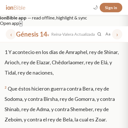
ion
Bible
🌙
Sign in
ionBible app
— read offline, highlight & sync
Open app
×
‹
Génesis 14
›
Reina-Valera Actualizada
Aa
▾
✕
1
Y acontecio en los días de Amraphel, rey de Shinar,
mt 5
nt faith
"peace that passeth"
grace -law
Arioch, rey de Elazar, Chêdorlaomer, rey de Elá, y
Tidal, rey de naciones,
2
Que éstos hicieron guerra contra Bera, rey de
Sodoma, y contra Birsha, rey de Gomorra, y contra
Shinab, rey de Adma, y contra Shemeber, rey de
Zeboim, y contra el rey de Bela, la cual es Zoar.