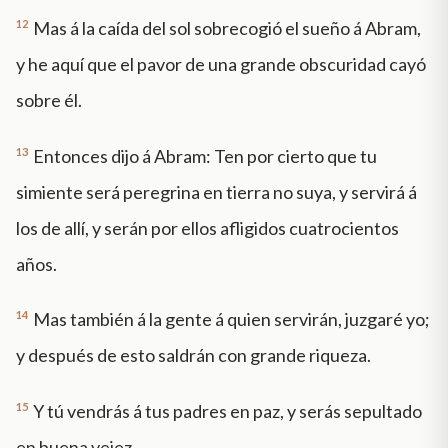
12
Mas á la caída del sol sobrecogió el sueño á Abram,
y he aquí que el pavor de una grande obscuridad cayó
sobre él.
13
Entonces dijo á Abram: Ten por cierto que tu
simiente será peregrina en tierra no suya, y servirá á
los de allí, y serán por ellos afligidos cuatrocientos
años.
14
Mas también á la gente á quien servirán, juzgaré yo;
y después de esto saldrán con grande riqueza.
15
Y tú vendrás á tus padres en paz, y serás sepultado
en buena vejez.