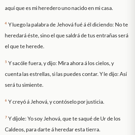
aquí que es mi heredero uno nacido en mi casa.
4
Y luego la palabra de Jehová fué á él diciendo: No te
heredará éste, sino el que saldrá de tus entrañas será
el que te herede.
5
Y sacóle fuera, y dijo: Mira ahora á los cielos, y
cuenta las estrellas, si las puedes contar. Y le dijo: Así
será tu simiente.
6
Y creyó á Jehová, y contóselo por justicia.
7
Y díjole: Yo soy Jehová, que te saqué de Ur de los
Caldeos, para darte á heredar esta tierra.