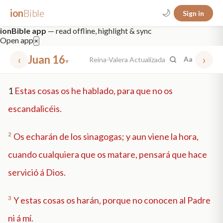
ion
Bible
🌙
Sign in
ionBible app
— read offline, highlight & sync
Open app
×
‹
Juan 16
›
Reina-Valera Actualizada
Aa
▾
✕
1
Estas cosas os he hablado, para que no os
mt 5
nt faith
"peace that passeth"
grace -law
escandalicéis.
2
Os echarán de los sinagogas; y aun viene la hora,
cuando cualquiera que os matare, pensará que hace
servició á Dios.
3
Y estas cosas os harán, porque no conocen al Padre
ni á mí.