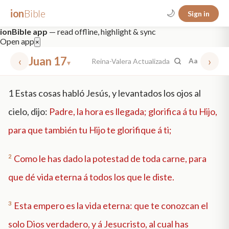
ion
Bible
🌙
Sign in
ionBible app
— read offline, highlight & sync
Open app
×
‹
Juan 17
›
Reina-Valera Actualizada
Aa
▾
✕
1
Estas cosas habló Jesús, y levantados los ojos al
mt 5
nt faith
"peace that passeth"
grace -law
cielo, dijo:
Padre, la hora es llegada; glorifica á tu Hijo,
para que también tu Hijo te glorifique á ti;
2
Como le has dado la potestad de toda carne, para
que dé vida eterna á todos los que le diste.
3
Esta empero es la vida eterna: que te conozcan el
solo Dios verdadero, y á Jesucristo, al cual has