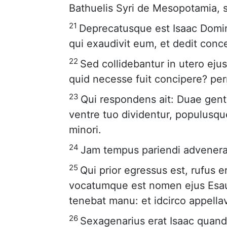
Bathuelis Syri de Mesopotamia, 
21
Deprecatusque est Isaac Domin
qui exaudivit eum, et dedit con
22
Sed collidebantur in utero ejus 
quid necesse fuit concipere? pe
23
Qui respondens ait: Duae gente
ventre tuo dividentur, populusqu
minori.
24
Jam tempus pariendi advenerat,
25
Qui prior egressus est, rufus er
vocatumque est nomen ejus Esau. 
tenebat manu: et idcirco appella
26
Sexagenarius erat Isaac quando