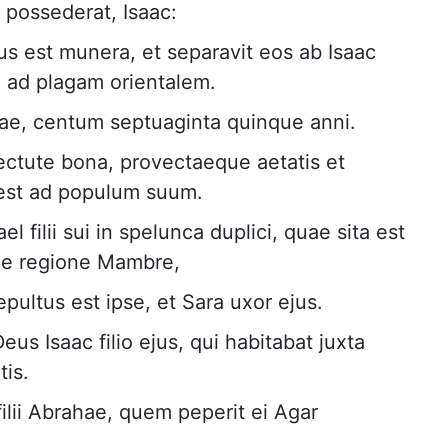
possederat, Isaac:
tus est munera, et separavit eos ab Isaac
, ad plagam orientalem.
ae, centum septuaginta quinque anni.
ectute bona, provectaeque aetatis et
est ad populum suum.
l filii sui in spelunca duplici, quae sita est
i, e regione Mambre,
epultus est ipse, et Sara uxor ejus.
eus Isaac filio ejus, qui habitabat juxta
is.
ilii Abrahae, quem peperit ei Agar