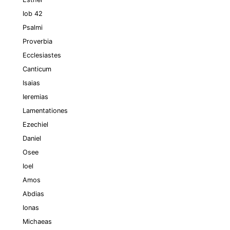
Iob 42
Psalmi
Proverbia
Ecclesiastes
Canticum
Isaias
Ieremias
Lamentationes
Ezechiel
Daniel
Osee
Ioel
Amos
Abdias
Ionas
Michaeas