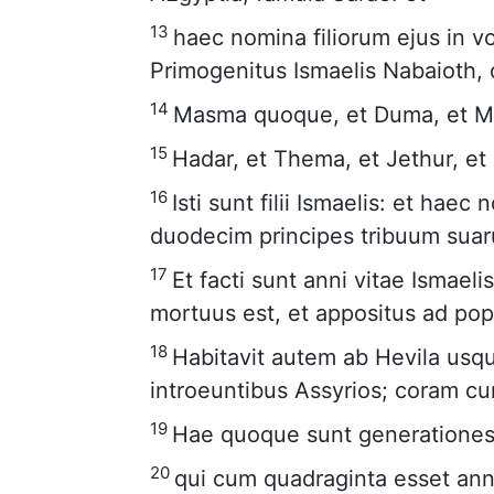
13
haec nomina filiorum ejus in vo
Primogenitus Ismaelis Nabaioth,
14
Masma quoque, et Duma, et M
15
Hadar, et Thema, et Jethur, et
16
Isti sunt filii Ismaelis: et hae
duodecim principes tribuum sua
17
Et facti sunt anni vitae Ismael
mortuus est, et appositus ad po
18
Habitavit autem ab Hevila usq
introeuntibus Assyrios; coram cunc
19
Hae quoque sunt generationes 
20
qui cum quadraginta esset an