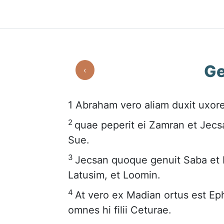
Ge
‹
1
Abraham vero aliam duxit uxo
2
quae peperit ei Zamran et Jecs
Sue.
3
Jecsan quoque genuit Saba et D
Latusim, et Loomin.
4
At vero ex Madian ortus est Eph
omnes hi filii Ceturae.