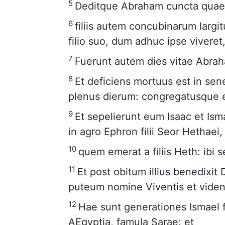
5
Deditque Abraham cuncta quae 
6
filiis autem concubinarum largi
filio suo, dum adhuc ipse viveret
7
Fuerunt autem dies vitae Abrah
8
Et deficiens mortuus est in sen
plenus dierum: congregatusque 
9
Et sepelierunt eum Isaac et Ismae
in agro Ephron filii Seor Hethae
10
quem emerat a filiis Heth: ibi s
11
Et post obitum illius benedixit D
puteum nomine Viventis et vident
12
Hae sunt generationes Ismael f
AEgyptia, famula Sarae: et