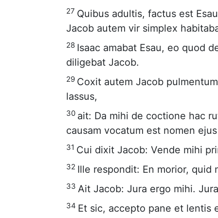
27
Quibus adultis, factus est Esa
Jacob autem vir simplex habitaba
28
Isaac amabat Esau, eo quod de 
diligebat Jacob.
29
Coxit autem Jacob pulmentum
lassus,
30
ait: Da mihi de coctione hac r
causam vocatum est nomen ejus
31
Cui dixit Jacob: Vende mihi pr
32
Ille respondit: En morior, quid
33
Ait Jacob: Jura ergo mihi. Jura
34
Et sic, accepto pane et lentis e