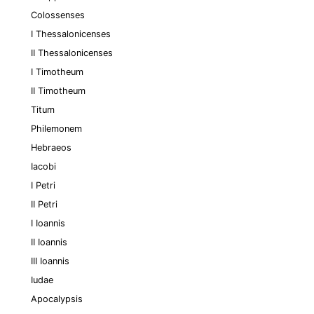
Colossenses
I Thessalonicenses
II Thessalonicenses
I Timotheum
II Timotheum
Titum
Philemonem
Hebraeos
Iacobi
I Petri
II Petri
I Ioannis
II Ioannis
III Ioannis
Iudae
Apocalypsis