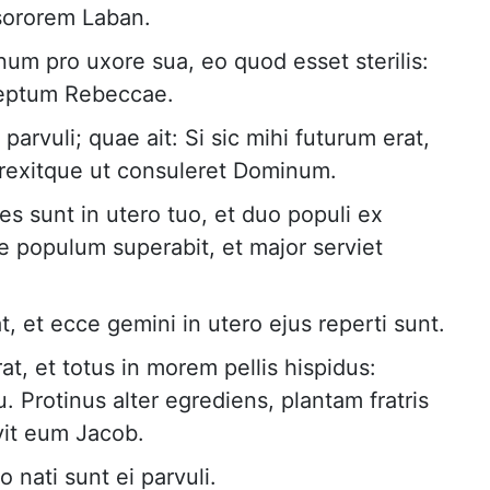
sororem Laban.
um pro uxore sua, eo quod esset sterilis:
ceptum Rebeccae.
parvuli; quae ait: Si sic mihi futurum erat,
rrexitque ut consuleret Dominum.
s sunt in utero tuo, et duo populi ex
e populum superabit, et major serviet
 et ecce gemini in utero ejus reperti sunt.
at, et totus in morem pellis hispidus:
Protinus alter egrediens, plantam fratris
vit eum Jacob.
 nati sunt ei parvuli.