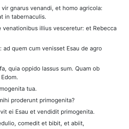
u vir gnarus venandi, et homo agricola:
t in tabernaculis.
venationibus illius vesceretur: et Rebecca
: ad quem cum venisset Esau de agro
ufa, quia oppido lassus sum. Quam ob
 Edom.
imogenita tua.
 mihi proderunt primogenita?
vit ei Esau et vendidit primogenita.
dulio, comedit et bibit, et abiit,