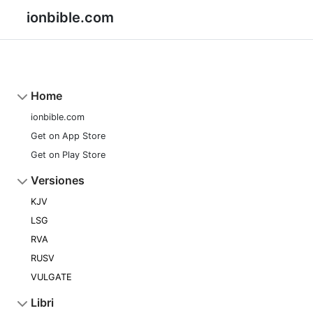
ionbible.com
Home
ionbible.com
Get on App Store
Get on Play Store
Versiones
KJV
LSG
RVA
RUSV
VULGATE
Libri