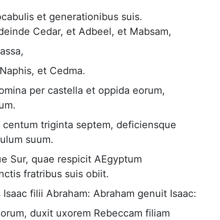
cabulis et generationibus suis.
 deinde Cedar, et Adbeel, et Mabsam,
assa,
 Naphis, et Cedma.
c nomina per castella et oppida eorum,
rum.
is centum triginta septem, deficiensque
pulum suum.
ue Sur, quae respicit AEgyptum
tis fratribus suis obiit.
Isaac filii Abraham: Abraham genuit Isaac:
norum, duxit uxorem Rebeccam filiam