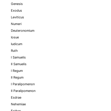
Genesis
Exodus
Leviticus
Numeri
Deuteronomium
Iosue
Iudicum
Ruth
I Samuelis
II Samuelis
I Regum
II Regum
I Paralipomenon
II Paralipomenon
Esdrae
Nehemiae
Esther