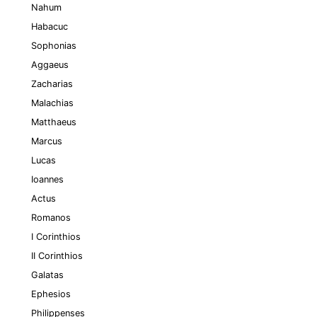
Nahum
Habacuc
Sophonias
Aggaeus
Zacharias
Malachias
Matthaeus
Marcus
Lucas
Ioannes
Actus
Romanos
I Corinthios
II Corinthios
Galatas
Ephesios
Philippenses