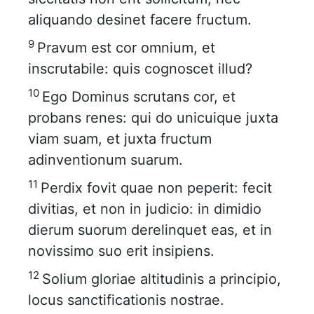
aliquando desinet facere fructum.
9
Pravum est cor omnium, et
inscrutabile: quis cognoscet illud?
10
Ego Dominus scrutans cor, et
probans renes: qui do unicuique juxta
viam suam, et juxta fructum
adinventionum suarum.
11
Perdix fovit quae non peperit: fecit
divitias, et non in judicio: in dimidio
dierum suorum derelinquet eas, et in
novissimo suo erit insipiens.
12
Solium gloriae altitudinis a principio,
locus sanctificationis nostrae.