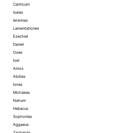
Canticum
Isaias
Ieremias
Lamentationes
Ezechiel
Daniel
Osee
Ioel
Amos
Abdias
Ionas
Michaeas
Nahum
Habacuc
Sophonias
Aggaeus
Zacharias