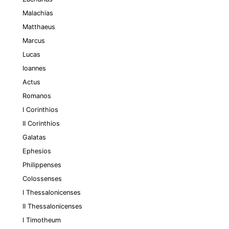
Malachias
Matthaeus
Marcus
Lucas
Ioannes
Actus
Romanos
I Corinthios
II Corinthios
Galatas
Ephesios
Philippenses
Colossenses
I Thessalonicenses
II Thessalonicenses
I Timotheum