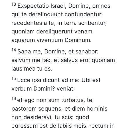
13
Exspectatio Israel, Domine, omnes
qui te derelinquunt confundentur:
recedentes a te, in terra scribentur,
quoniam dereliquerunt venam
aquarum viventium Dominum.
14
Sana me, Domine, et sanabor:
salvum me fac, et salvus ero: quoniam
laus mea tu es.
15
Ecce ipsi dicunt ad me: Ubi est
verbum Domini? veniat:
16
et ego non sum turbatus, te
pastorem sequens: et diem hominis
non desideravi, tu scis: quod
egressum est de labiis meis, rectum in