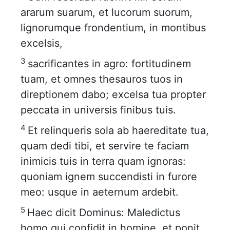
ararum suarum, et lucorum suorum,
lignorumque frondentium, in montibus
excelsis,
3
sacrificantes in agro: fortitudinem
tuam, et omnes thesauros tuos in
direptionem dabo; excelsa tua propter
peccata in universis finibus tuis.
4
Et relinqueris sola ab haereditate tua,
quam dedi tibi, et servire te faciam
inimicis tuis in terra quam ignoras:
quoniam ignem succendisti in furore
meo: usque in aeternum ardebit.
5
Haec dicit Dominus: Maledictus
homo qui confidit in homine, et ponit