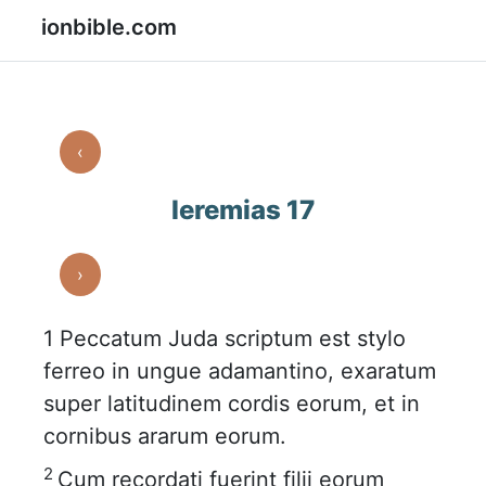
ionbible.com
‹
Ieremias 17
›
1
Peccatum Juda scriptum est stylo
ferreo in ungue adamantino, exaratum
super latitudinem cordis eorum, et in
cornibus ararum eorum.
2
Cum recordati fuerint filii eorum