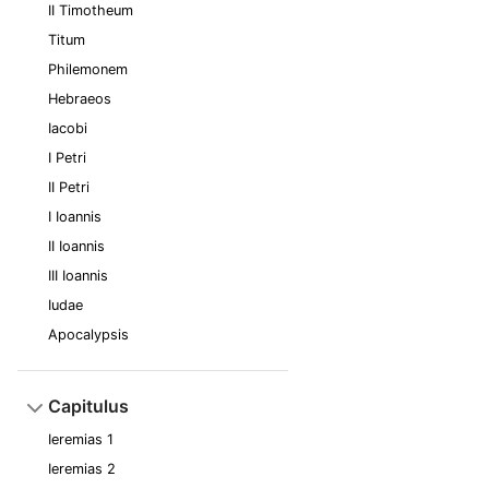
II Timotheum
Titum
Philemonem
Hebraeos
Iacobi
I Petri
II Petri
I Ioannis
II Ioannis
III Ioannis
Iudae
Apocalypsis
Capitulus
Ieremias 1
Ieremias 2