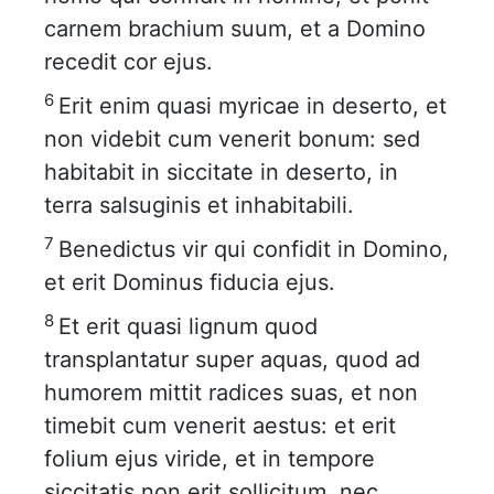
carnem brachium suum, et a Domino
recedit cor ejus.
6
Erit enim quasi myricae in deserto, et
non videbit cum venerit bonum: sed
habitabit in siccitate in deserto, in
terra salsuginis et inhabitabili.
7
Benedictus vir qui confidit in Domino,
et erit Dominus fiducia ejus.
8
Et erit quasi lignum quod
transplantatur super aquas, quod ad
humorem mittit radices suas, et non
timebit cum venerit aestus: et erit
folium ejus viride, et in tempore
siccitatis non erit sollicitum, nec