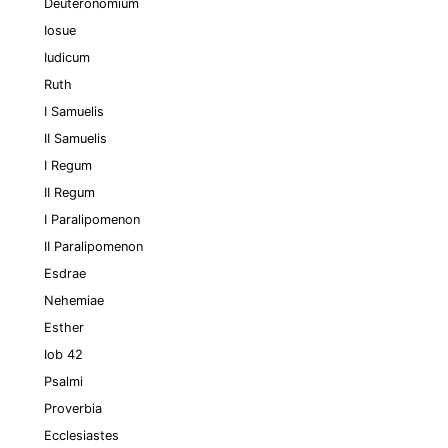
Deuteronomium
Iosue
Iudicum
Ruth
I Samuelis
II Samuelis
I Regum
II Regum
I Paralipomenon
II Paralipomenon
Esdrae
Nehemiae
Esther
Iob 42
Psalmi
Proverbia
Ecclesiastes