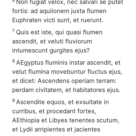
6
Non fugiat velox, nec salvari se putet
fortis: ad aquilonem juxta flumen
Euphraten victi sunt, et ruerunt.
7
Quis est iste, qui quasi flumen
ascendit, et veluti fluviorum
intumescunt gurgites ejus?
8
AEgyptus fluminis instar ascendit, et
velut flumina movebuntur fluctus ejus,
et dicet: Ascendens operiam terram:
perdam civitatem, et habitatores ejus.
9
Ascendite equos, et exsultate in
curribus, et procedant fortes,
AEthiopia et Libyes tenentes scutum,
et Lydii arripientes et jacientes