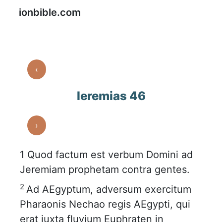
ionbible.com
‹
Ieremias 46
›
1
Quod factum est verbum Domini ad
Jeremiam prophetam contra gentes.
2
Ad AEgyptum, adversum exercitum
Pharaonis Nechao regis AEgypti, qui
erat juxta fluvium Euphraten in