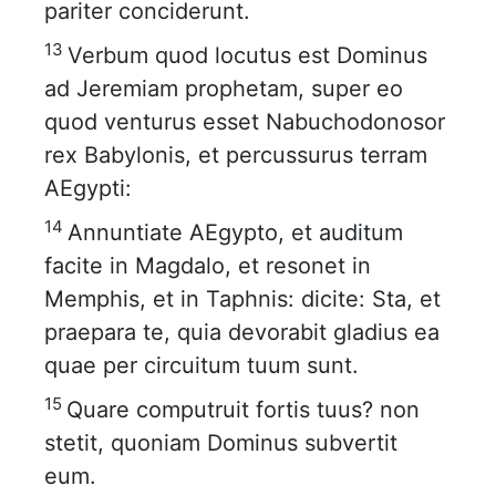
pariter conciderunt.
13
Verbum quod locutus est Dominus
ad Jeremiam prophetam, super eo
quod venturus esset Nabuchodonosor
rex Babylonis, et percussurus terram
AEgypti:
14
Annuntiate AEgypto, et auditum
facite in Magdalo, et resonet in
Memphis, et in Taphnis: dicite: Sta, et
praepara te, quia devorabit gladius ea
quae per circuitum tuum sunt.
15
Quare computruit fortis tuus? non
stetit, quoniam Dominus subvertit
eum.