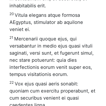
inhabitabilis erit.
20
Vitula elegans atque formosa
AEgyptus, stimulator ab aquilone
veniet ei.
21
Mercenarii quoque ejus, qui
versabantur in medio ejus quasi vituli
saginati, versi sunt, et fugerunt simul,
nec stare potuerunt: quia dies
interfectionis eorum venit super eos,
tempus visitationis eorum.
22
Vox ejus quasi aeris sonabit:
quoniam cum exercitu properabunt, et
cum securibus venient ei quasi
caedentes ligna.