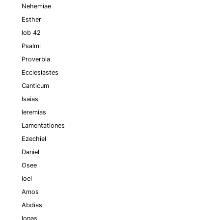
Nehemiae
Esther
Iob 42
Psalmi
Proverbia
Ecclesiastes
Canticum
Isaias
Ieremias
Lamentationes
Ezechiel
Daniel
Osee
Ioel
Amos
Abdias
Ionas