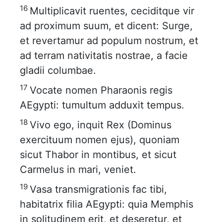
16
Multiplicavit ruentes, ceciditque vir
ad proximum suum, et dicent: Surge,
et revertamur ad populum nostrum, et
ad terram nativitatis nostrae, a facie
gladii columbae.
17
Vocate nomen Pharaonis regis
AEgypti: tumultum adduxit tempus.
18
Vivo ego, inquit Rex (Dominus
exercituum nomen ejus), quoniam
sicut Thabor in montibus, et sicut
Carmelus in mari, veniet.
19
Vasa transmigrationis fac tibi,
habitatrix filia AEgypti: quia Memphis
in solitudinem erit, et deseretur, et