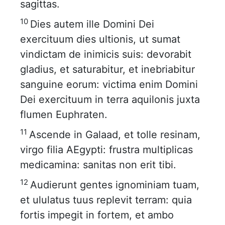
sagittas.
10
Dies autem ille Domini Dei
exercituum dies ultionis, ut sumat
vindictam de inimicis suis: devorabit
gladius, et saturabitur, et inebriabitur
sanguine eorum: victima enim Domini
Dei exercituum in terra aquilonis juxta
flumen Euphraten.
11
Ascende in Galaad, et tolle resinam,
virgo filia AEgypti: frustra multiplicas
medicamina: sanitas non erit tibi.
12
Audierunt gentes ignominiam tuam,
et ululatus tuus replevit terram: quia
fortis impegit in fortem, et ambo