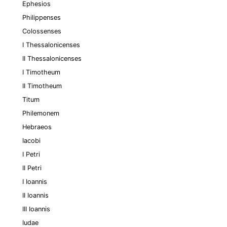
Ephesios
Philippenses
Colossenses
I Thessalonicenses
II Thessalonicenses
I Timotheum
II Timotheum
Titum
Philemonem
Hebraeos
Iacobi
I Petri
II Petri
I Ioannis
II Ioannis
III Ioannis
Iudae