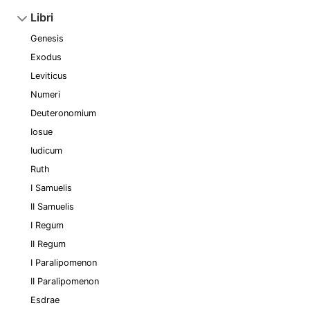
Libri
Genesis
Exodus
Leviticus
Numeri
Deuteronomium
Iosue
Iudicum
Ruth
I Samuelis
II Samuelis
I Regum
II Regum
I Paralipomenon
II Paralipomenon
Esdrae