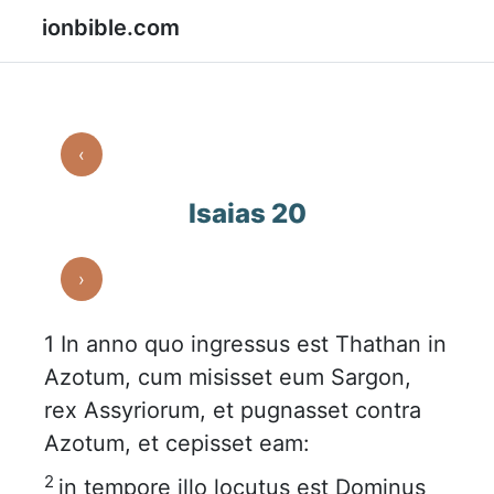
ionbible.com
‹
Isaias 20
›
1
In anno quo ingressus est Thathan in
Azotum, cum misisset eum Sargon,
rex Assyriorum, et pugnasset contra
Azotum, et cepisset eam:
2
in tempore illo locutus est Dominus