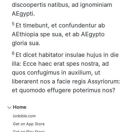
discoopertis natibus, ad ignominiam
AEgypti.
5
Et timebunt, et confundentur ab
AEthiopia spe sua, et ab AEgypto
gloria sua.
6
Et dicet habitator insulae hujus in die
illa: Ecce haec erat spes nostra, ad
quos confugimus in auxilium, ut
liberarent nos a facie regis Assyriorum:
et quomodo effugere poterimus nos?
Home
ionbible.com
Get on App Store
Get on Play Store