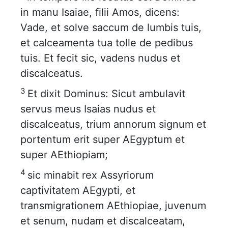
in manu Isaiae, filii Amos, dicens:
Vade, et solve saccum de lumbis tuis,
et calceamenta tua tolle de pedibus
tuis. Et fecit sic, vadens nudus et
discalceatus.
3
Et dixit Dominus: Sicut ambulavit
servus meus Isaias nudus et
discalceatus, trium annorum signum et
portentum erit super AEgyptum et
super AEthiopiam;
4
sic minabit rex Assyriorum
captivitatem AEgypti, et
transmigrationem AEthiopiae, juvenum
et senum, nudam et discalceatam,