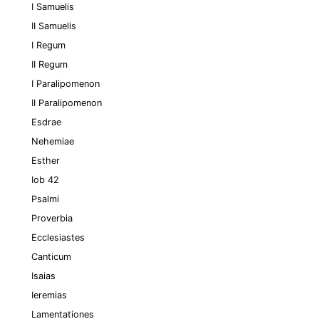
I Samuelis
II Samuelis
I Regum
II Regum
I Paralipomenon
II Paralipomenon
Esdrae
Nehemiae
Esther
Iob 42
Psalmi
Proverbia
Ecclesiastes
Canticum
Isaias
Ieremias
Lamentationes