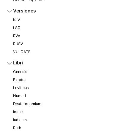
Versiones
KJV
LSG
RVA
RUSV
VULGATE
Libri
Genesis
Exodus
Leviticus
Numeri
Deuteronomium
Iosue
Iudicum
Ruth