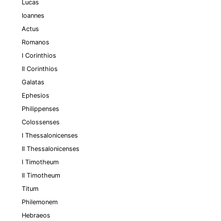
Lucas
Ioannes
Actus
Romanos
I Corinthios
II Corinthios
Galatas
Ephesios
Philippenses
Colossenses
I Thessalonicenses
II Thessalonicenses
I Timotheum
II Timotheum
Titum
Philemonem
Hebraeos