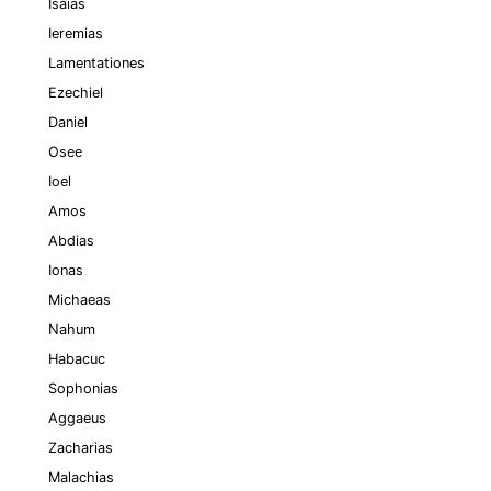
Isaias
Ieremias
Lamentationes
Ezechiel
Daniel
Osee
Ioel
Amos
Abdias
Ionas
Michaeas
Nahum
Habacuc
Sophonias
Aggaeus
Zacharias
Malachias