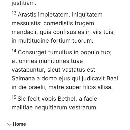
justitiam.
13
Arastis impietatem, iniquitatem
messuistis: comedistis frugem
mendacii, quia confisus es in viis tuis,
in multitudine fortium tuorum.
14
Consurget tumultus in populo tuo;
et omnes munitiones tuae
vastabuntur, sicut vastatus est
Salmana a domo ejus qui judicavit Baal
in die praelii, matre super filios allisa.
15
Sic fecit vobis Bethel, a facie
malitiae nequitiarum vestrarum.
Home