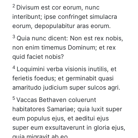
2
Divisum est cor eorum, nunc
interibunt; ipse confringet simulacra
eorum, depopulabitur aras eorum.
3
Quia nunc dicent: Non est rex nobis,
non enim timemus Dominum; et rex
quid faciet nobis?
4
Loquimini verba visionis inutilis, et
ferietis foedus; et germinabit quasi
amaritudo judicium super sulcos agri.
5
Vaccas Bethaven coluerunt
habitatores Samariae; quia luxit super
eum populus ejus, et aeditui ejus
super eum exsultaverunt in gloria ejus,
quia migravit ab eo.