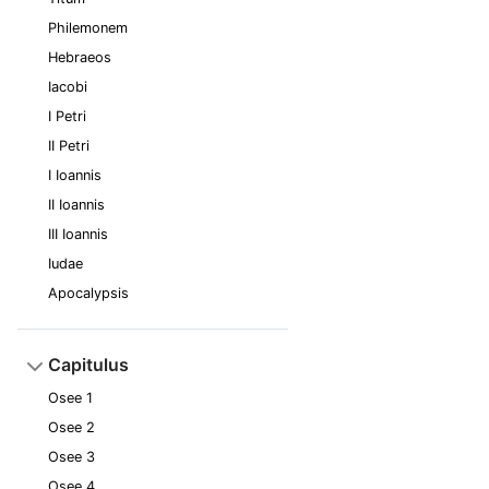
Philemonem
Hebraeos
Iacobi
I Petri
II Petri
I Ioannis
II Ioannis
III Ioannis
Iudae
Apocalypsis
Capitulus
Osee 1
Osee 2
Osee 3
Osee 4