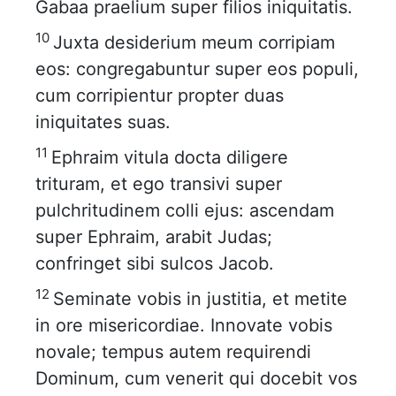
Gabaa praelium super filios iniquitatis.
10
Juxta desiderium meum corripiam
eos: congregabuntur super eos populi,
cum corripientur propter duas
iniquitates suas.
11
Ephraim vitula docta diligere
trituram, et ego transivi super
pulchritudinem colli ejus: ascendam
super Ephraim, arabit Judas;
confringet sibi sulcos Jacob.
12
Seminate vobis in justitia, et metite
in ore misericordiae. Innovate vobis
novale; tempus autem requirendi
Dominum, cum venerit qui docebit vos