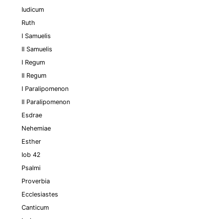
Iudicum
Ruth
I Samuelis
II Samuelis
I Regum
II Regum
I Paralipomenon
II Paralipomenon
Esdrae
Nehemiae
Esther
Iob 42
Psalmi
Proverbia
Ecclesiastes
Canticum