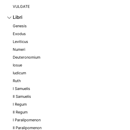
VULGATE
Libri
Genesis
Exodus
Leviticus
Numeri
Deuteronomium
Iosue
Iudicum
Ruth
I Samuelis
II Samuelis
I Regum
II Regum
I Paralipomenon
II Paralipomenon