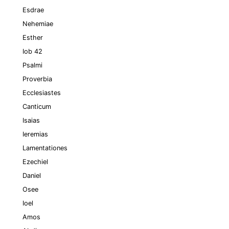
Esdrae
Nehemiae
Esther
Iob 42
Psalmi
Proverbia
Ecclesiastes
Canticum
Isaias
Ieremias
Lamentationes
Ezechiel
Daniel
Osee
Ioel
Amos