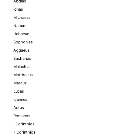
Abdias
Ionas
Michaeas
Nahum
Habacuc
Sophonias
Aggaeus
Zacharias
Malachias
Matthaeus
Marcus
Lucas
Ioannes
Actus
Romanos
I Corinthios
II Corinthios