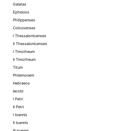
Galatas
Ephesios
Philippenses
Colossenses
I Thessalonicenses
II Thessalonicenses
I Timotheum
II Timotheum
Titum
Philemonem
Hebraeos
Iacobi
I Petri
II Petri
I Ioannis
II Ioannis
III Ioannis