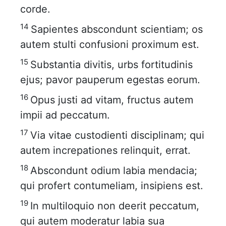
corde.
14
Sapientes abscondunt scientiam; os
autem stulti confusioni proximum est.
15
Substantia divitis, urbs fortitudinis
ejus; pavor pauperum egestas eorum.
16
Opus justi ad vitam, fructus autem
impii ad peccatum.
17
Via vitae custodienti disciplinam; qui
autem increpationes relinquit, errat.
18
Abscondunt odium labia mendacia;
qui profert contumeliam, insipiens est.
19
In multiloquio non deerit peccatum,
qui autem moderatur labia sua