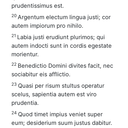
prudentissimus est.
20
Argentum electum lingua justi; cor
autem impiorum pro nihilo.
21
Labia justi erudiunt plurimos; qui
autem indocti sunt in cordis egestate
morientur.
22
Benedictio Domini divites facit, nec
sociabitur eis afflictio.
23
Quasi per risum stultus operatur
scelus, sapientia autem est viro
prudentia.
24
Quod timet impius veniet super
eum; desiderium suum justus dabitur.