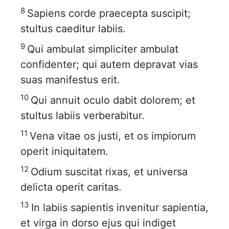
8
Sapiens corde praecepta suscipit;
stultus caeditur labiis.
9
Qui ambulat simpliciter ambulat
confidenter; qui autem depravat vias
suas manifestus erit.
10
Qui annuit oculo dabit dolorem; et
stultus labiis verberabitur.
11
Vena vitae os justi, et os impiorum
operit iniquitatem.
12
Odium suscitat rixas, et universa
delicta operit caritas.
13
In labiis sapientis invenitur sapientia,
et virga in dorso ejus qui indiget