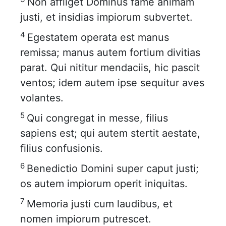
Non affliget Dominus fame animam
justi, et insidias impiorum subvertet.
4
Egestatem operata est manus
remissa; manus autem fortium divitias
parat. Qui nititur mendaciis, hic pascit
ventos; idem autem ipse sequitur aves
volantes.
5
Qui congregat in messe, filius
sapiens est; qui autem stertit aestate,
filius confusionis.
6
Benedictio Domini super caput justi;
os autem impiorum operit iniquitas.
7
Memoria justi cum laudibus, et
nomen impiorum putrescet.