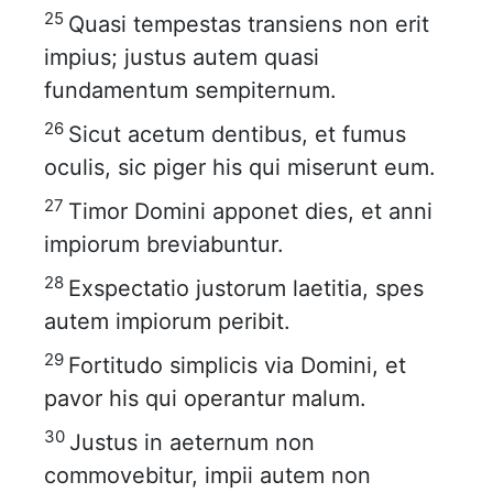
25
Quasi tempestas transiens non erit
impius; justus autem quasi
fundamentum sempiternum.
26
Sicut acetum dentibus, et fumus
oculis, sic piger his qui miserunt eum.
27
Timor Domini apponet dies, et anni
impiorum breviabuntur.
28
Exspectatio justorum laetitia, spes
autem impiorum peribit.
29
Fortitudo simplicis via Domini, et
pavor his qui operantur malum.
30
Justus in aeternum non
commovebitur, impii autem non