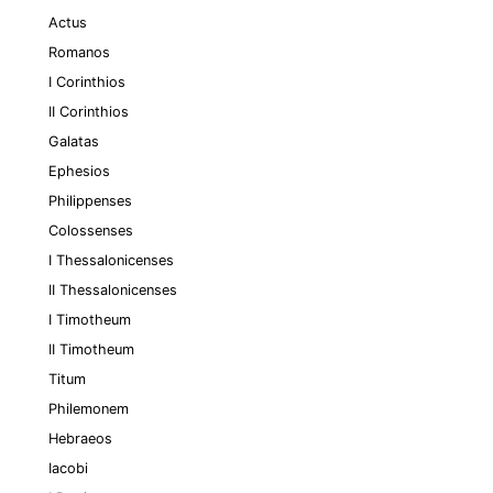
Actus
Romanos
I Corinthios
II Corinthios
Galatas
Ephesios
Philippenses
Colossenses
I Thessalonicenses
II Thessalonicenses
I Timotheum
II Timotheum
Titum
Philemonem
Hebraeos
Iacobi