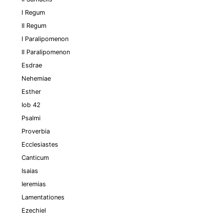
I Regum
II Regum
I Paralipomenon
II Paralipomenon
Esdrae
Nehemiae
Esther
Iob 42
Psalmi
Proverbia
Ecclesiastes
Canticum
Isaias
Ieremias
Lamentationes
Ezechiel