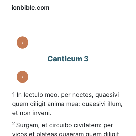
ionbible.com
‹
Canticum 3
›
1
In lectulo meo, per noctes, quaesivi
quem diligit anima mea: quaesivi illum,
et non inveni.
2
Surgam, et circuibo civitatem: per
vicos et plateas quaeram quem diligit