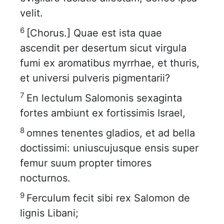
velit.
6
[Chorus.] Quae est ista quae
ascendit per desertum sicut virgula
fumi ex aromatibus myrrhae, et thuris,
et universi pulveris pigmentarii?
7
En lectulum Salomonis sexaginta
fortes ambiunt ex fortissimis Israel,
8
omnes tenentes gladios, et ad bella
doctissimi: uniuscujusque ensis super
femur suum propter timores
nocturnos.
9
Ferculum fecit sibi rex Salomon de
lignis Libani;