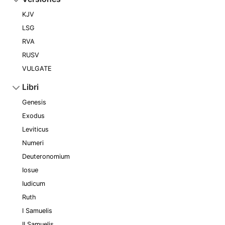
KJV
LSG
RVA
RUSV
VULGATE
Libri
Genesis
Exodus
Leviticus
Numeri
Deuteronomium
Iosue
Iudicum
Ruth
I Samuelis
II Samuelis