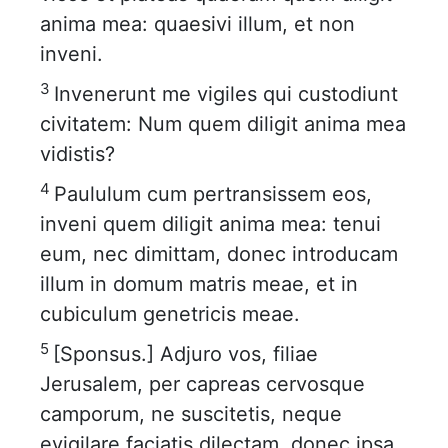
anima mea: quaesivi illum, et non
inveni.
3
Invenerunt me vigiles qui custodiunt
civitatem: Num quem diligit anima mea
vidistis?
4
Paululum cum pertransissem eos,
inveni quem diligit anima mea: tenui
eum, nec dimittam, donec introducam
illum in domum matris meae, et in
cubiculum genetricis meae.
5
[Sponsus.] Adjuro vos, filiae
Jerusalem, per capreas cervosque
camporum, ne suscitetis, neque
evigilare faciatis dilectam, donec ipsa