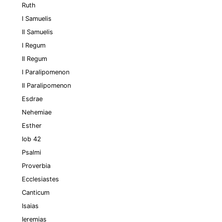
Ruth
I Samuelis
II Samuelis
I Regum
II Regum
I Paralipomenon
II Paralipomenon
Esdrae
Nehemiae
Esther
Iob 42
Psalmi
Proverbia
Ecclesiastes
Canticum
Isaias
Ieremias