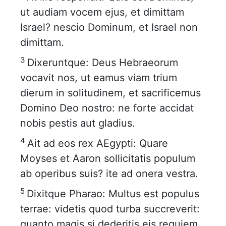
ut audiam vocem ejus, et dimittam
Israel? nescio Dominum, et Israel non
dimittam.
3
Dixeruntque: Deus Hebraeorum
vocavit nos, ut eamus viam trium
dierum in solitudinem, et sacrificemus
Domino Deo nostro: ne forte accidat
nobis pestis aut gladius.
4
Ait ad eos rex AEgypti: Quare
Moyses et Aaron sollicitatis populum
ab operibus suis? ite ad onera vestra.
5
Dixitque Pharao: Multus est populus
terrae: videtis quod turba succreverit:
quanto magis si dederitis eis requiem