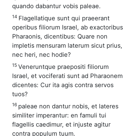
quando dabantur vobis paleae.
14
Flagellatique sunt qui praeerant
operibus filiorum Israel, ab exactoribus
Pharaonis, dicentibus: Quare non
impletis mensuram laterum sicut prius,
nec heri, nec hodie?
15
Veneruntque praepositi filiorum
Israel, et vociferati sunt ad Pharaonem
dicentes: Cur ita agis contra servos
tuos?
16
paleae non dantur nobis, et lateres
similiter imperantur: en famuli tui
flagellis caedimur, et injuste agitur
contra populum tuum.