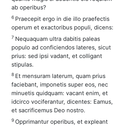
ab operibus?
6
Praecepit ergo in die illo praefectis
operum et exactoribus populi, dicens:
7
Nequaquam ultra dabitis paleas
populo ad conficiendos lateres, sicut
prius: sed ipsi vadant, et colligant
stipulas.
8
Et mensuram laterum, quam prius
faciebant, imponetis super eos, nec
minuetis quidquam: vacant enim, et
idcirco vociferantur, dicentes: Eamus,
et sacrificemus Deo nostro.
9
Opprimantur operibus, et expleant