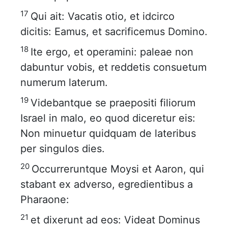
17
Qui ait: Vacatis otio, et idcirco
dicitis: Eamus, et sacrificemus Domino.
18
Ite ergo, et operamini: paleae non
dabuntur vobis, et reddetis consuetum
numerum laterum.
19
Videbantque se praepositi filiorum
Israel in malo, eo quod diceretur eis:
Non minuetur quidquam de lateribus
per singulos dies.
20
Occurreruntque Moysi et Aaron, qui
stabant ex adverso, egredientibus a
Pharaone:
21
et dixerunt ad eos: Videat Dominus