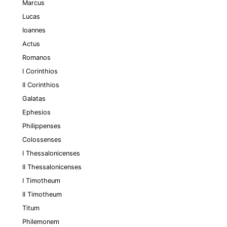
Marcus
Lucas
Ioannes
Actus
Romanos
I Corinthios
II Corinthios
Galatas
Ephesios
Philippenses
Colossenses
I Thessalonicenses
II Thessalonicenses
I Timotheum
II Timotheum
Titum
Philemonem