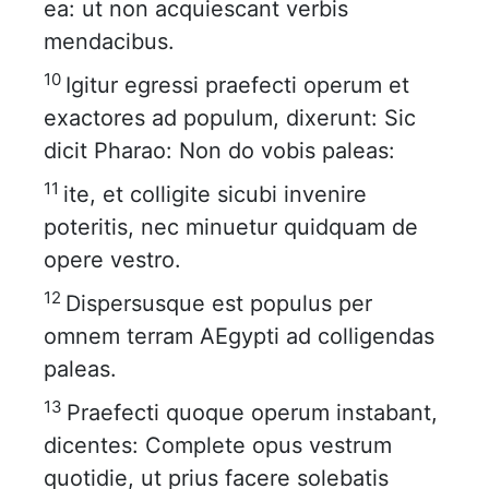
ea: ut non acquiescant verbis
mendacibus.
10
Igitur egressi praefecti operum et
exactores ad populum, dixerunt: Sic
dicit Pharao: Non do vobis paleas:
11
ite, et colligite sicubi invenire
poteritis, nec minuetur quidquam de
opere vestro.
12
Dispersusque est populus per
omnem terram AEgypti ad colligendas
paleas.
13
Praefecti quoque operum instabant,
dicentes: Complete opus vestrum
quotidie, ut prius facere solebatis