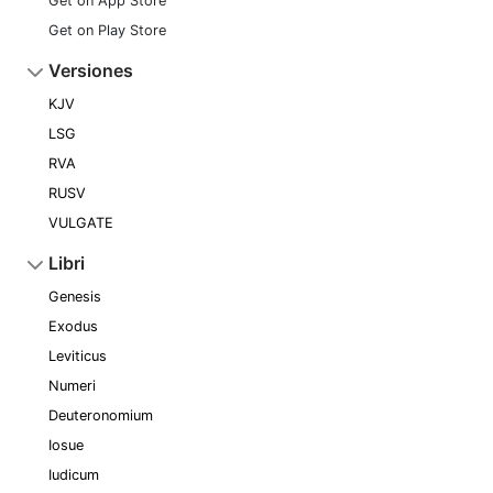
Get on App Store
Get on Play Store
Versiones
KJV
LSG
RVA
RUSV
VULGATE
Libri
Genesis
Exodus
Leviticus
Numeri
Deuteronomium
Iosue
Iudicum