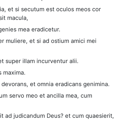
ia, et si secutum est oculos meos cor
it macula,
genies mea eradicetur.
 muliere, et si ad ostium amici mei
t super illam incurventur alii.
as maxima.
m devorans, et omnia eradicans genimina.
cum servo meo et ancilla mea, cum
it ad judicandum Deus? et cum quaesierit,