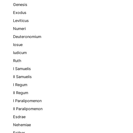
Genesis
Exodus
Leviticus
Numeri
Deuteronomium
Iosue
Iudicum
Ruth
I Samuelis
II Samuelis
I Regum
II Regum
I Paralipomenon
II Paralipomenon
Esdrae
Nehemiae
Esther