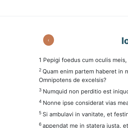
I
‹
1
Pepigi foedus cum oculis meis,
2
Quam enim partem haberet in m
Omnipotens de excelsis?
3
Numquid non perditio est iniquo,
4
Nonne ipse considerat vias me
5
Si ambulavi in vanitate, et fest
6
appendat me in statera justa, e