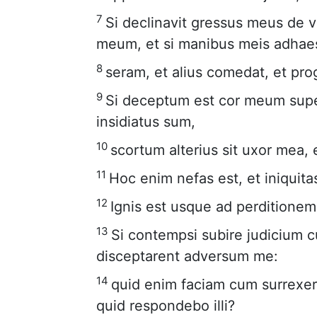
7
Si declinavit gressus meus de v
meum, et si manibus meis adhaes
8
seram, et alius comedat, et pro
9
Si deceptum est cor meum super
insidiatus sum,
10
scortum alterius sit uxor mea, e
11
Hoc enim nefas est, et iniquit
12
Ignis est usque ad perditione
13
Si contempsi subire judicium 
disceptarent adversum me:
14
quid enim faciam cum surrexer
quid respondebo illi?