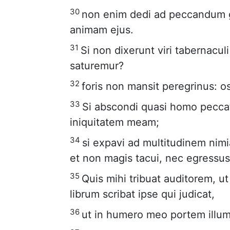
30
non enim dedi ad peccandum 
animam ejus.
31
Si non dixerunt viri tabernacul
saturemur?
32
foris non mansit peregrinus: o
33
Si abscondi quasi homo pecca
iniquitatem meam;
34
si expavi ad multitudinem nim
et non magis tacui, nec egressu
35
Quis mihi tribuat auditorem, 
librum scribat ipse qui judicat,
36
ut in humero meo portem illum