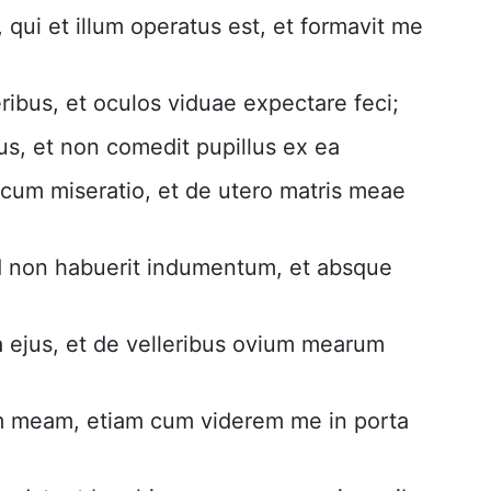
qui et illum operatus est, et formavit me
ibus, et oculos viduae expectare feci;
s, et non comedit pupillus ex ea
ecum miseratio, et de utero matris meae
d non habuerit indumentum, et absque
a ejus, et de velleribus ovium mearum
um meam, etiam cum viderem me in porta