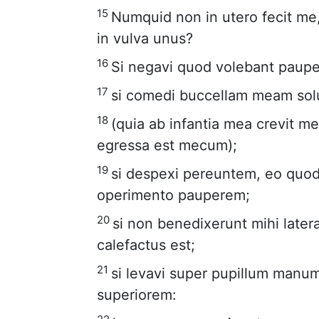
15
Numquid non in utero fecit me, 
in vulva unus?
16
Si negavi quod volebant pauper
17
si comedi buccellam meam solu
18
(quia ab infantia mea crevit m
egressa est mecum);
19
si despexi pereuntem, eo quo
operimento pauperem;
20
si non benedixerunt mihi later
calefactus est;
21
si levavi super pupillum man
superiorem: