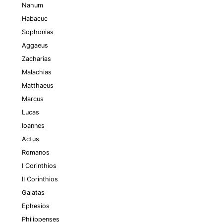
Nahum
Habacuc
Sophonias
Aggaeus
Zacharias
Malachias
Matthaeus
Marcus
Lucas
Ioannes
Actus
Romanos
I Corinthios
II Corinthios
Galatas
Ephesios
Philippenses