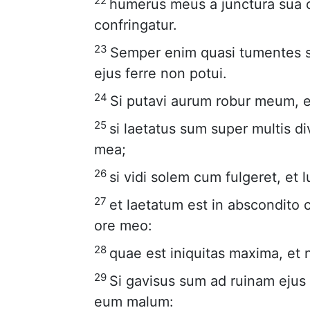
22
humerus meus a junctura sua 
confringatur.
23
Semper enim quasi tumentes s
ejus ferre non potui.
24
Si putavi aurum robur meum, et
25
si laetatus sum super multis di
mea;
26
si vidi solem cum fulgeret, et
27
et laetatum est in abscondit
ore meo:
28
quae est iniquitas maxima, et
29
Si gavisus sum ad ruinam ejus 
eum malum: