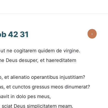
ob 42 31
›
 ut ne cogitarem quidem de virgine.
e Deus desuper, et haereditatem
 et alienatio operantibus injustitiam?
as, et cunctos gressus meos dinumerat?
inavit in dolo pes meus,
t sciat Deus simplicitatem meam.