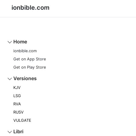
ionbible.com
Home
ionbible.com
Get on App Store
Get on Play Store
Versiones
KJV
LSG
RVA
RUSV
VULGATE
Libri