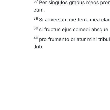
37
Per singulos gradus meos pronu
eum.
38
Si adversum me terra mea clama
39
si fructus ejus comedi absque 
40
pro frumento oriatur mihi tribu
Job.