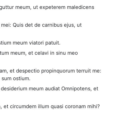
guttur meum, ut expeterem maledicens
i mei: Quis det de carnibus ejus, ut
stium meum viatori patuit.
tum meum, et celavi in sinu meo
iam, et despectio propinquorum terruit me:
s sum ostium.
ut desiderium meum audiat Omnipotens, et
, et circumdem illum quasi coronam mihi?