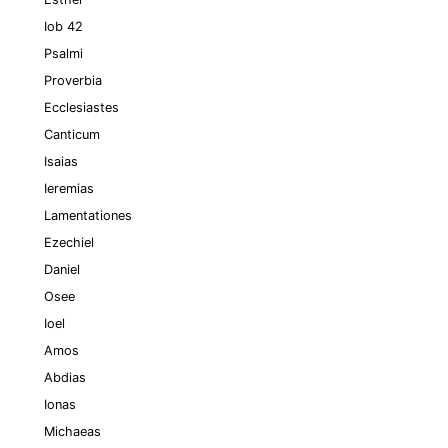
Iob 42
Psalmi
Proverbia
Ecclesiastes
Canticum
Isaias
Ieremias
Lamentationes
Ezechiel
Daniel
Osee
Ioel
Amos
Abdias
Ionas
Michaeas