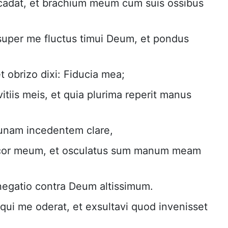
cadat, et brachium meum cum suis ossibus
uper me fluctus timui Deum, et pondus
 obrizo dixi: Fiducia mea;
vitiis meis, et quia plurima reperit manus
 lunam incedentem clare,
o cor meum, et osculatus sum manum meam
 negatio contra Deum altissimum.
qui me oderat, et exsultavi quod invenisset