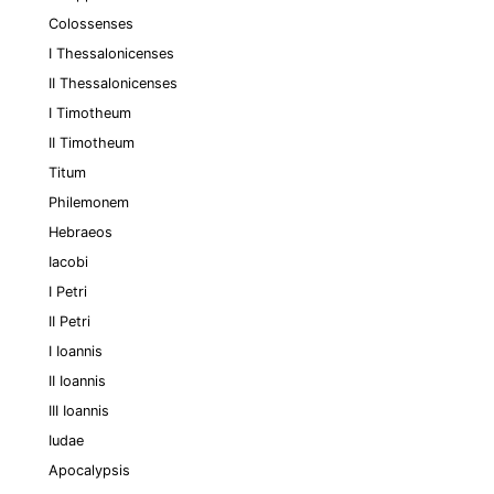
Colossenses
I Thessalonicenses
II Thessalonicenses
I Timotheum
II Timotheum
Titum
Philemonem
Hebraeos
Iacobi
I Petri
II Petri
I Ioannis
II Ioannis
III Ioannis
Iudae
Apocalypsis