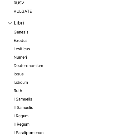
RUSV
VULGATE
Libri
Genesis
Exodus
Leviticus
Numeri
Deuteronomium
Iosue
Iudicum
Ruth
I Samuelis
II Samuelis
I Regum
II Regum
I Paralipomenon