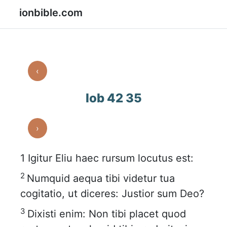
ionbible.com
‹
Iob 42 35
›
1
Igitur Eliu haec rursum locutus est:
2
Numquid aequa tibi videtur tua
cogitatio, ut diceres: Justior sum Deo?
3
Dixisti enim: Non tibi placet quod