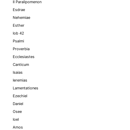
II Paralipomenon
Esdrae
Nehemiae
Esther
Iob 42
Psalmi
Proverbia
Ecclesiastes
Canticum
Isaias
Ieremias
Lamentationes
Ezechiel
Daniel
Osee
Ioel
Amos