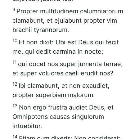
9
Propter multitudinem calumniatorum
clamabunt, et ejulabunt propter vim
brachii tyrannorum.
10
Et non dixit: Ubi est Deus qui fecit
me, qui dedit carmina in nocte;
11
qui docet nos super jumenta terrae,
et super volucres caeli erudit nos?
12
Ibi clamabunt, et non exaudiet,
propter superbiam malorum.
13
Non ergo frustra audiet Deus, et
Omnipotens causas singulorum
intuebitur.
14
Etiam cum dixeris: Non considerat: