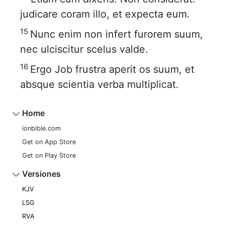
judicare coram illo, et expecta eum.
15
Nunc enim non infert furorem suum,
nec ulciscitur scelus valde.
16
Ergo Job frustra aperit os suum, et
absque scientia verba multiplicat.
Home
ionbible.com
Get on App Store
Get on Play Store
Versiones
KJV
LSG
RVA