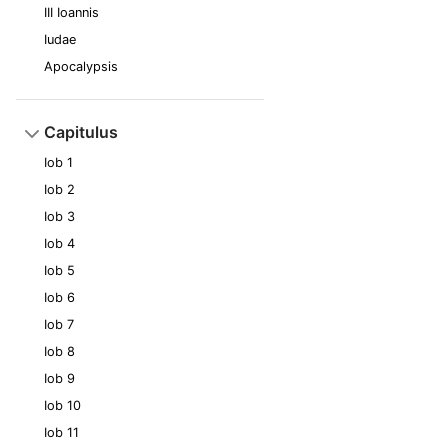
III Ioannis
Iudae
Apocalypsis
Capitulus
Iob 1
Iob 2
Iob 3
Iob 4
Iob 5
Iob 6
Iob 7
Iob 8
Iob 9
Iob 10
Iob 11