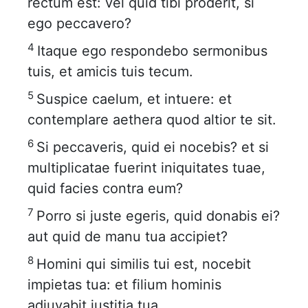
rectum est: vel quid tibi proderit, si
ego peccavero?
4
Itaque ego respondebo sermonibus
tuis, et amicis tuis tecum.
5
Suspice caelum, et intuere: et
contemplare aethera quod altior te sit.
6
Si peccaveris, quid ei nocebis? et si
multiplicatae fuerint iniquitates tuae,
quid facies contra eum?
7
Porro si juste egeris, quid donabis ei?
aut quid de manu tua accipiet?
8
Homini qui similis tui est, nocebit
impietas tua: et filium hominis
adjuvabit justitia tua.