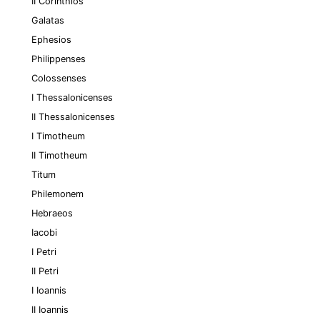
II Corinthios
Galatas
Ephesios
Philippenses
Colossenses
I Thessalonicenses
II Thessalonicenses
I Timotheum
II Timotheum
Titum
Philemonem
Hebraeos
Iacobi
I Petri
II Petri
I Ioannis
II Ioannis